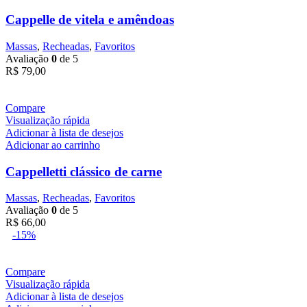
Cappelle de vitela e amêndoas
Massas
,
Recheadas
,
Favoritos
Avaliação
0
de 5
R$
79,00
Compare
Visualização rápida
Adicionar à lista de desejos
Adicionar ao carrinho
Cappelletti clássico de carne
Massas
,
Recheadas
,
Favoritos
Avaliação
0
de 5
R$
66,00
-15%
Compare
Visualização rápida
Adicionar à lista de desejos