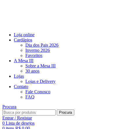
Loja online
Cardápios
Dia dos Pais 2026
Inverno 2026
Favoritos​
A Mesa III
Sobre a Mesa III
30 anos
Lojas
Lojas e Delivery
Contato
Fale Conosco
FAQ
Procura
Procura
Entrar / Registar
0
Lista de desejos
0
itens
R$
0,00