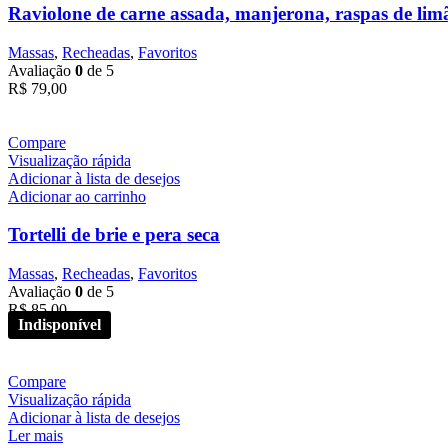
Raviolone de carne assada, manjerona, raspas de lim
Massas
,
Recheadas
,
Favoritos
Avaliação
0
de 5
R$
79,00
Compare
Visualização rápida
Adicionar à lista de desejos
Adicionar ao carrinho
Tortelli de brie e pera seca
Massas
,
Recheadas
,
Favoritos
Avaliação
0
de 5
R$
85,00
Compare
Visualização rápida
Adicionar à lista de desejos
Ler mais