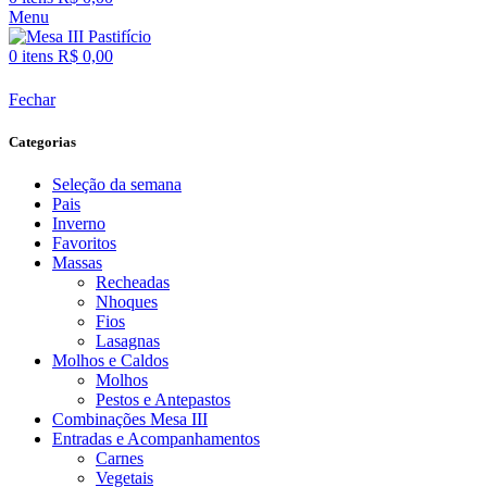
Menu
0
itens
R$
0,00
Fechar
Categorias
Seleção da semana
Pais
Inverno
Favoritos
Massas
Recheadas
Nhoques
Fios
Lasagnas
Molhos e Caldos
Molhos
Pestos e Antepastos
Combinações Mesa III
Entradas e Acompanhamentos
Carnes
Vegetais