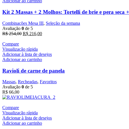
Adicionar ao carrinho
Kit 2 Massas + 2 Molhos: Tortelli de brie e pera seca
Combinações Mesa III
,
Seleção da semana
Avaliação
0
de 5
R$
254,00
R$
216,00
Compare
Visualização rápida
Adicionar à lista de desejos
Adicionar ao carrinho
Ravioli de carne de panela
Massas
,
Recheadas
,
Favoritos
Avaliação
0
de 5
R$
66,00
Compare
Visualização rápida
Adicionar à lista de desejos
Adicionar ao carrinho