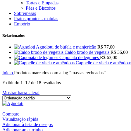
Tortas e Empadas
Pães e Biscoitos
Sobremesas
Pratos prontos - matulas
Empório
Relacionados
Agnolotti de búfala e manjericão
R$
77,00
Caldo brodo de vegetais
R$
36,00
Caponata de legumes
R$
63,00
Cappelle de vitela e amêndoa
Início
Produtos marcados com a tag “massas recheadas”
Exibindo 1–12 de 18 resultados
Mostrar barra lateral
Compare
Visualização rápida
Adicionar à lista de desejos
Adicionar ao carrinho