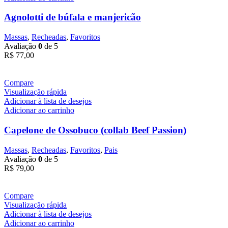
Agnolotti de búfala e manjericão
Massas
,
Recheadas
,
Favoritos
Avaliação
0
de 5
R$
77,00
Compare
Visualização rápida
Adicionar à lista de desejos
Adicionar ao carrinho
Capelone de Ossobuco (collab Beef Passion)
Massas
,
Recheadas
,
Favoritos
,
Pais
Avaliação
0
de 5
R$
79,00
Compare
Visualização rápida
Adicionar à lista de desejos
Adicionar ao carrinho