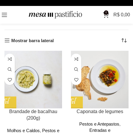
Início
Molhos e Caldos
Pestos e Antepastos
0
R$
0,00
Mostrando todos os 9 resultados
Mostrar barra lateral
Brandade de bacalhau
Caponata de legumes
(200g)
Pestos e Antepastos
,
Entradas e
Molhos e Caldos
,
Pestos e