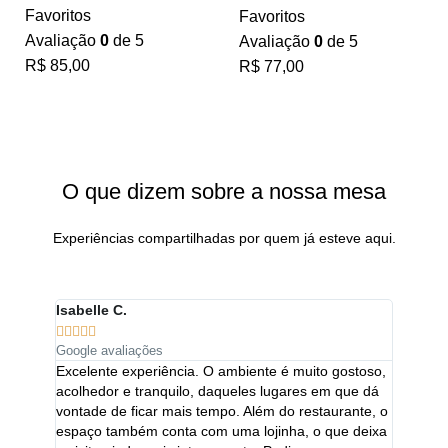
Favoritos
Favoritos
Avaliação
0
de 5
Avaliação
0
de 5
R$
85,00
R$
77,00
VEJA MAIS
O que dizem sobre a nossa mesa
Experiências compartilhadas por quem já esteve aqui.
Isabelle C.
Audrey 










Google avaliações
Google a
Excelente experiência. O ambiente é muito gostoso,
Os prat
acolhedor e tranquilo, daqueles lugares em que dá
perfeita
vontade de ficar mais tempo. Além do restaurante, o
o equilí
espaço também conta com uma lojinha, o que deixa
textura