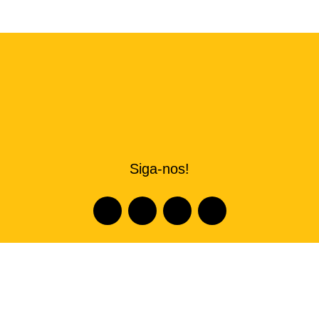
Siga-nos!
R. Dr. Paulo Vieira, 21 - Sumaré, São Paulo - SP, 01255-
070
Informações 11.3868-5500 | 11.3868-5501 Delivery