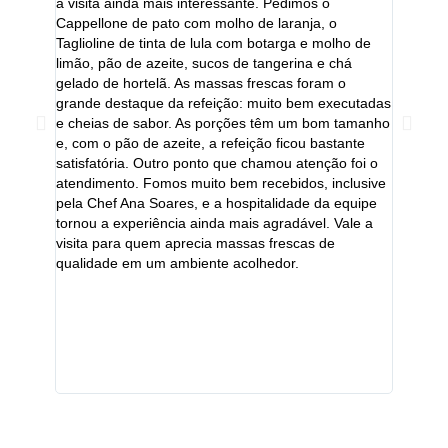
a visita ainda mais interessante. Pedimos o
experiên
Cappellone de pato com molho de laranja, o
lugar qu
Taglioline de tinta de lula com botarga e molho de
voltar m
limão, pão de azeite, sucos de tangerina e chá
Mesa III
gelado de hortelã. As massas frescas foram o
de form
grande destaque da refeição: muito bem executadas
charmos
e cheias de sabor. As porções têm um bom tamanho
enquanto
e, com o pão de azeite, a refeição ficou bastante
tempo de
satisfatória. Outro ponto que chamou atenção foi o
consegu
atendimento. Fomos muito bem recebidos, inclusive
chegada 
pela Chef Ana Soares, e a hospitalidade da equipe
excelent
tornou a experiência ainda mais agradável. Vale a
extrema
visita para quem aprecia massas frescas de
para con
qualidade em um ambiente acolhedor.
torna a 
Vale me
as massa
ótima o
experiên
recomen
visitado