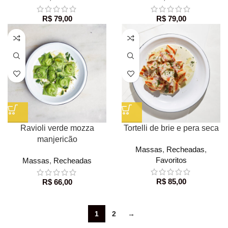
R$
79,00
R$
79,00
Ravioli verde mozza
Tortelli de brie e pera seca
manjericão
Massas
,
Recheadas
,
Favoritos
Massas
,
Recheadas
R$
85,00
R$
66,00
1
2
→