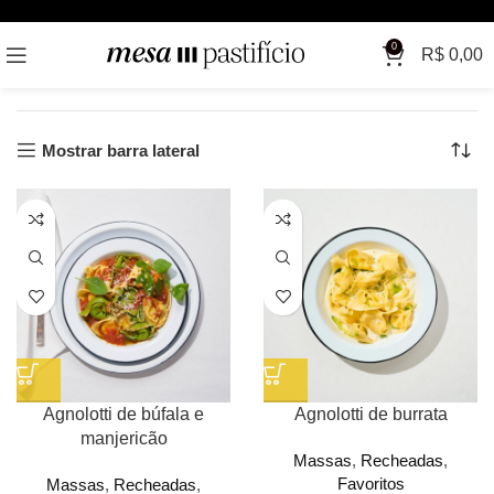
Início
Massas
Recheadas
0
R$
0,00
Exibindo 1–12 de 23 resultados
Mostrar barra lateral
Agnolotti de búfala e
Agnolotti de burrata
manjericão
Massas
,
Recheadas
,
Favoritos
Massas
,
Recheadas
,