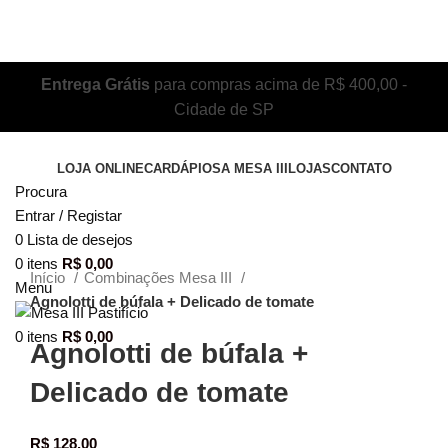
Entrega Grátis
para compras acima de R$ 400,00 -
Cidade de SP
LOJA ONLINE
CARDÁPIOS
A MESA III
LOJAS
CONTATO
Procura
Clique para ampliar
Entrar / Registar
0
Lista de desejos
0
itens
R$
0,00
Início
Combinações Mesa III
Menu
Agnolotti de búfala + Delicado de tomate
0
itens
R$
0,00
Agnolotti de búfala +
Delicado de tomate
R$
128,00