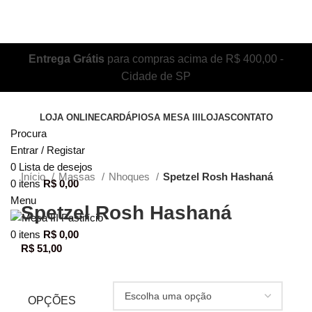
Entrega Grátis
para compras acima de R$ 400,00 -
Cidade de SP
LOJA ONLINE
CARDÁPIOS
A MESA III
LOJAS
CONTATO
Procura
Entrar / Registar
Clique para ampliar
0
Lista de desejos
Início
Massas
Nhoques
Spetzel Rosh Hashaná
0
itens
R$
0,00
Menu
Spetzel Rosh Hashaná
0
itens
R$
0,00
R$
51,00
OPÇÕES