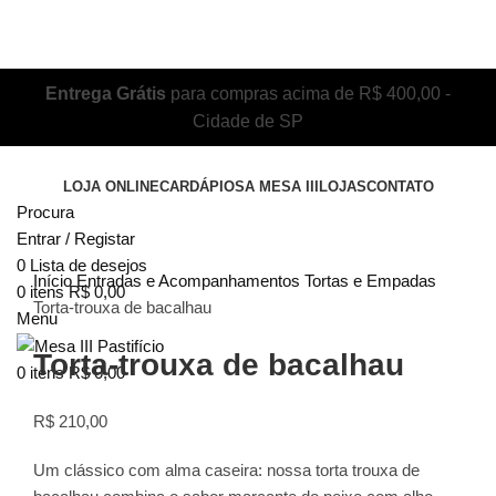
Entrega Grátis
para compras acima de R$ 400,00 -
Cidade de SP
LOJA ONLINE
CARDÁPIOS
A MESA III
LOJAS
CONTATO
Procura
Entrar / Registar
Clique para ampliar
0
Lista de desejos
Início
Entradas e Acompanhamentos
Tortas e Empadas
0
itens
R$
0,00
Torta-trouxa de bacalhau
Menu
Torta-trouxa de bacalhau
0
itens
R$
0,00
R$
210,00
Um clássico com alma caseira: nossa torta trouxa de