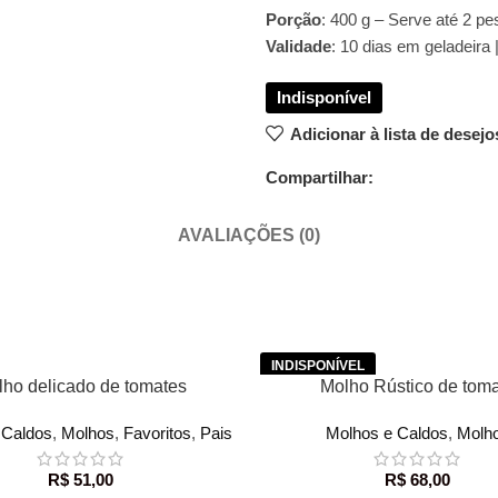
Porção
: 400 g – Serve até 2 p
Validade
: 10 dias em geladeira 
Adicionar à lista de desejo
Compartilhar:
AVALIAÇÕES (0)
R AO CARRINHO
LER MAIS
ho delicado de tomates
Molho Rústico de tom
 Caldos
,
Molhos
,
Favoritos
,
Pais
Molhos e Caldos
,
Molh
R$
51,00
R$
68,00