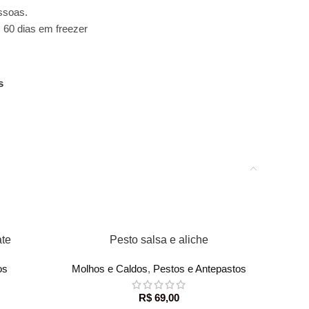
essoas.
| 60 dias em freezer
s
ADICIONAR AO CARRINHO
ate
Pesto salsa e aliche
os
Molhos e Caldos
,
Pestos e Antepastos
R$
69,00