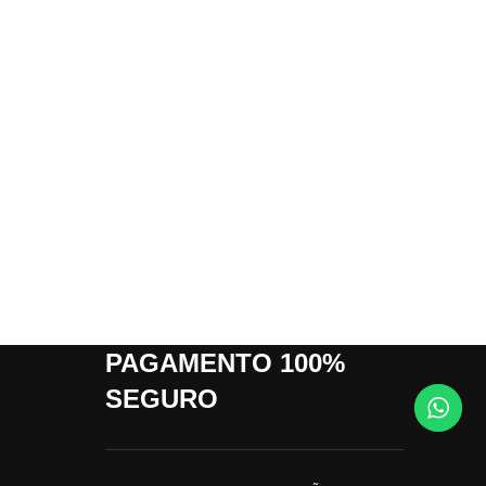
LER MAI
Caldo 
Mol
PAGAMENTO 100%
SEGURO