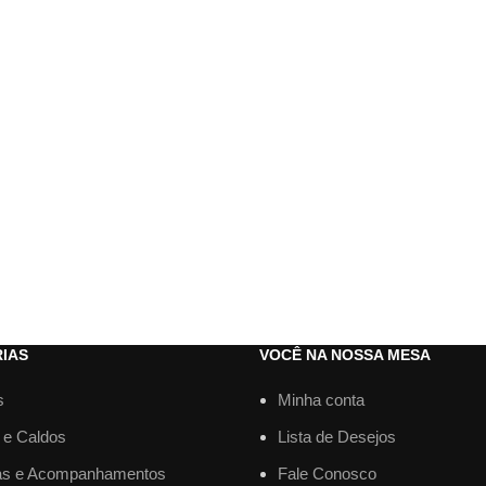
IAS
VOCÊ NA NOSSA MESA
s
Minha conta
 e Caldos
Lista de Desejos
as e Acompanhamentos
Fale Conosco