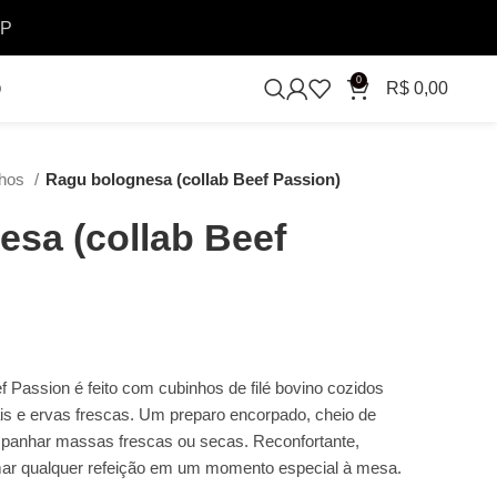
SP
0
R$
0,00
O
hos
Ragu bolognesa (collab Beef Passion)
sa (collab Beef
 Passion é feito com cubinhos de filé bovino cozidos
s e ervas frescas. Um preparo encorpado, cheio de
ompanhar massas frescas ou secas. Reconfortante,
ormar qualquer refeição em um momento especial à mesa.