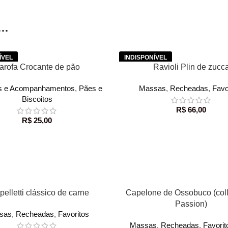
E…
LER MAIS
arofa Crocante de pão
Ravioli Plin de zucc
s e Acompanhamentos
,
Pães e
Massas
,
Recheadas
,
Favo
Biscoitos
R$
66,00
R$
25,00
R AO CARRINHO
ADICIONAR AO CARRINHO
elletti clássico de carne
Capelone de Ossobuco (col
Passion)
sas
,
Recheadas
,
Favoritos
Massas
,
Recheadas
,
Favorit