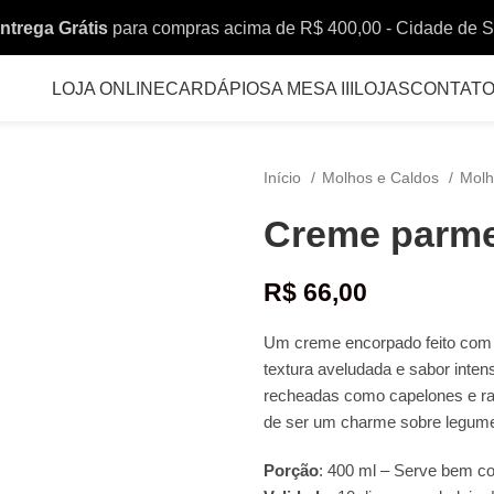
ntrega Grátis
para compras acima de R$ 400,00 - Cidade de 
LOJA ONLINE
CARDÁPIOS
A MESA III
LOJAS
CONTAT
Início
Molhos e Caldos
Mol
Creme parm
R$
66,00
Um creme encorpado feito com 
textura aveludada e sabor int
recheadas como capelones e ravi
de ser um charme sobre legumes
Porção
: 400 ml – Serve bem c