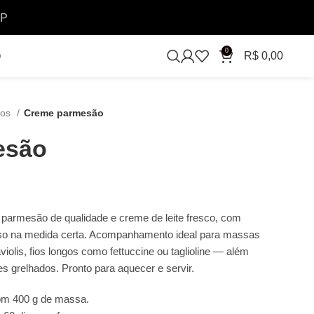
SP
0
R$
0,00
O
hos
Creme parmesão
esão
parmesão de qualidade e creme de leite fresco, com
enso na medida certa. Acompanhamento ideal para massas
olis, fios longos como fettuccine ou taglioline — além
 grelhados. Pronto para aquecer e servir.
om 400 g de massa.