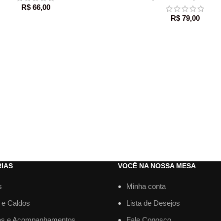
R$
66,00
R$
79,00
IAS
VOCÊ NA NOSSA MESA
s
Minha conta
 e Caldos
Lista de Desejos
as e Acompanhamentos
Fale Conosco