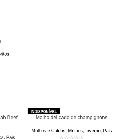
a
ritos
LER MAIS
lab Beef
Molho delicado de champignons
Molhos e Caldos
,
Molhos
,
Inverno
,
Pais
os
,
Pais