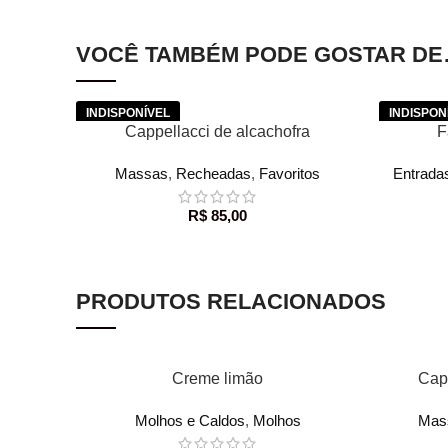
VOCÊ TAMBÉM PODE GOSTAR D
LER MAIS
LER MAIS
Cappellacci de alcachofra
F
Massas
,
Recheadas
,
Favoritos
Entrada
R$
85,00
PRODUTOS RELACIONADOS
ADICIONAR AO CARRINHO
ADICIONA
Creme limão
Capp
Molhos e Caldos
,
Molhos
Mas