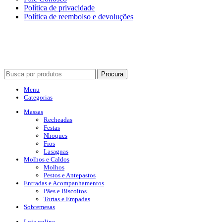
Política de privacidade
Política de reembolso e devoluções
PAGAMENTO 100% SEGURO
ACEITAMOS TODOS OS CARTÕES DE CRÉDITO E PIX.
Procura
Menu
Categorias
Massas
Recheadas
Festas
Nhoques
Fios
Lasagnas
Molhos e Caldos
Molhos
Pestos e Antepastos
Entradas e Acompanhamentos
Pães e Biscoitos
Tortas e Empadas
Sobremesas
Loja online