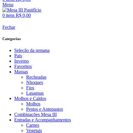
Menu
0
itens
R$
0,00
Fechar
Categorias
Seleção da semana
Pais
Inverno
Favoritos
Massas
Recheadas
Nhoques
Fios
Lasagnas
Molhos e Caldos
Molhos
Pestos e Antepastos
Combinações Mesa III
Entradas e Acompanhamentos
Carnes
Vegetais