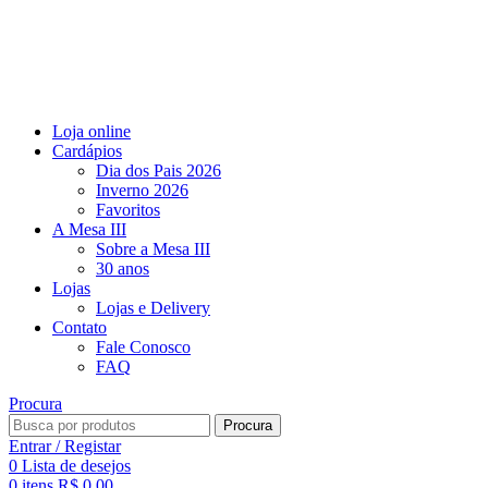
Loja online
Cardápios
Dia dos Pais 2026
Inverno 2026
Favoritos​
A Mesa III
Sobre a Mesa III
30 anos
Lojas
Lojas e Delivery
Contato
Fale Conosco
FAQ
Procura
Procura
Entrar / Registar
0
Lista de desejos
0
itens
R$
0,00