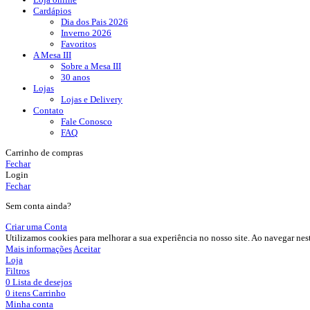
Cardápios
Dia dos Pais 2026
Inverno 2026
Favoritos​
A Mesa III
Sobre a Mesa III
30 anos
Lojas
Lojas e Delivery
Contato
Fale Conosco
FAQ
Carrinho de compras
Fechar
Login
Fechar
Sem conta ainda?
Criar uma Conta
Utilizamos cookies para melhorar a sua experiência no nosso site. Ao navegar nes
Mais informações
Aceitar
Loja
Filtros
0
Lista de desejos
0
itens
Carrinho
Minha conta