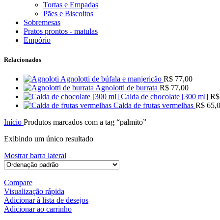
Tortas e Empadas
Pães e Biscoitos
Sobremesas
Pratos prontos - matulas
Empório
Relacionados
Agnolotti de búfala e manjericão
R$
77,00
Agnolotti de burrata
R$
77,00
Calda de chocolate [300 ml]
R$
Calda de frutas vermelhas
R$
65,
Início
Produtos marcados com a tag “palmito”
Exibindo um único resultado
Mostrar barra lateral
Compare
Visualização rápida
Adicionar à lista de desejos
Adicionar ao carrinho