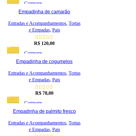
Compare
Visualização rápida
Empadinha de camarão
Adicionar à lista de desejos
Entradas e Acompanhamentos
,
Tortas
e Empadas
,
Pais
R$
120,00
Compare
Visualização rápida
Empadinha de cogumelos
Adicionar à lista de desejos
Entradas e Acompanhamentos
,
Tortas
e Empadas
,
Pais
R$
78,00
Compare
Visualização rápida
Empadinha de palmito fresco
Adicionar à lista de desejos
Entradas e Acompanhamentos
,
Tortas
e Empadas
,
Pais