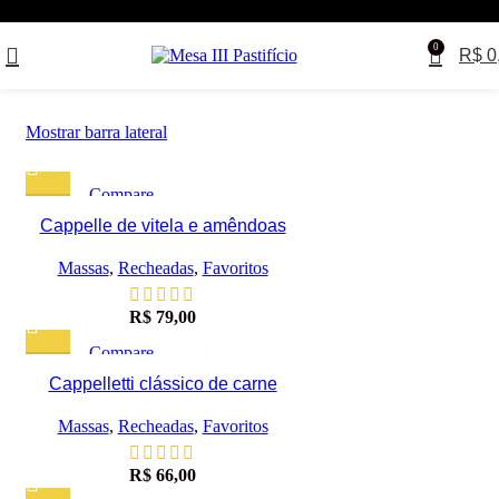
0
Início
Loja Online
Página 2
R$
0
Exibindo 13–24 de 156 resu
Mostrar barra lateral
Compare
Visualização rápida
Cappelle de vitela e amêndoas
Adicionar à lista de desejos
Massas
,
Recheadas
,
Favoritos
R$
79,00
Compare
Visualização rápida
Cappelletti clássico de carne
Adicionar à lista de desejos
Massas
,
Recheadas
,
Favoritos
R$
66,00