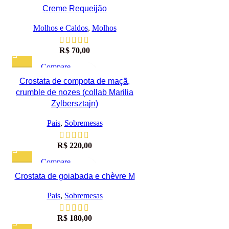
Visualização rápida
Creme Requeijão
Adicionar à lista de desejos
Molhos e Caldos
,
Molhos
R$
70,00
Compare
Visualização rápida
Crostata de compota de maçã,
Adicionar à lista de desejos
crumble de nozes (collab Marilia
Zylbersztajn)
Pais
,
Sobremesas
R$
220,00
Compare
Visualização rápida
Crostata de goiabada e chèvre M
Adicionar à lista de desejos
Pais
,
Sobremesas
R$
180,00