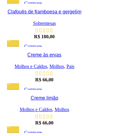
Compare
Visualização rápida
Clafoutis de framboesa e gergelim
Adicionar à lista de desejos
Sobremesas
R$
180,00
Compare
Visualização rápida
Creme às ervas
Adicionar à lista de desejos
Molhos e Caldos
,
Molhos
,
Pais
R$
66,00
Compare
Visualização rápida
Creme limão
Adicionar à lista de desejos
Molhos e Caldos
,
Molhos
R$
66,00
Compare