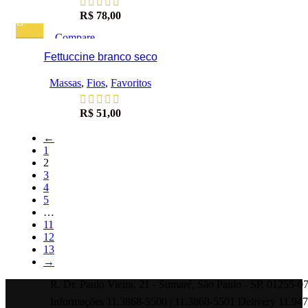
R$
78,00
Compare
Visualização rápida
Fettuccine branco seco
Adicionar à lista de desejos
Massas
,
Fios
,
Favoritos
R$
51,00
←
1
2
3
4
5
…
11
12
13
→
R. Dr. Paulo Vieira, 21 - Sumaré, São Paulo - SP, 01255-0
Informações 11.3868-5500 | 11.3868-5501 Delivery 11.94