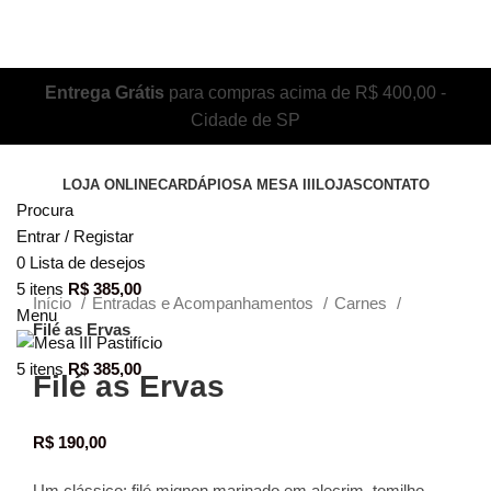
Entrega Grátis
para compras acima de R$ 400,00 -
Cidade de SP
LOJA ONLINE
CARDÁPIOS
A MESA III
LOJAS
CONTATO
Procura
Clique para ampliar
Entrar / Registar
0
Lista de desejos
5
itens
R$
385,00
Início
Entradas e Acompanhamentos
Carnes
Menu
Filé as Ervas
5
itens
R$
385,00
Filé as Ervas
R$
190,00
Um clássico: filé mignon marinado em alecrim, tomilho,