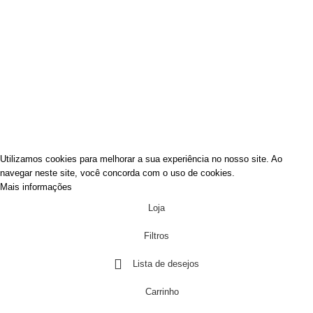
Fale Conosco
Política de privacidade
Política de reembolso e devoluções
PAGAMENTO 100% SEGURO
ACEITAMOS TODOS OS CARTÕES DE CRÉDITO E PIX.
Utilizamos cookies para melhorar a sua experiência no nosso site. Ao
navegar neste site, você concorda com o uso de cookies.
Mais informações
Aceitar
Loja
Filtros
Lista de desejos
Carrinho