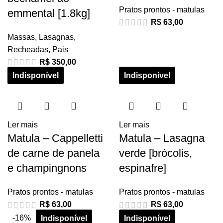
Pratos prontos - matulas
emmental [1.8kg]
R$
63,00
Massas
,
Lasagnas
,
Recheadas
,
Pais
R$
350,00
Ler mais
Ler mais
Matula – Cappelletti
Matula – Lasagna
de carne de panela
verde [brócolis,
e champingnons
espinafre]
Pratos prontos - matulas
Pratos prontos - matulas
R$
63,00
R$
63,00
-16%