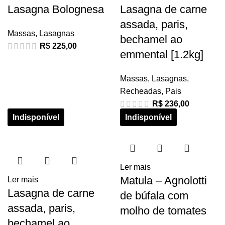
Lasagna Bolognesa
Lasagna de carne
assada, paris,
Massas
,
Lasagnas
bechamel ao
R$
225,00
emmental [1.2kg]
Massas
,
Lasagnas
,
Recheadas
,
Pais
R$
236,00
Ler mais
Matula – Agnolotti
Ler mais
Lasagna de carne
de búfala com
assada, paris,
molho de tomates
bechamel ao