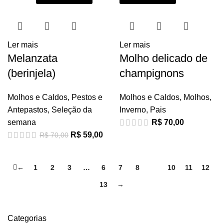
Ler mais
Ler mais
Melanzata
Molho delicado de
(berinjela)
champignons
Molhos e Caldos
,
Pestos e
Molhos e Caldos
,
Molhos
,
Antepastos
,
Seleção da
Inverno
,
Pais
semana
R$
70,00
R$
59,00
R$
70,00
←
1
2
3
…
6
7
8
9
10
11
12
13
→
Categorias