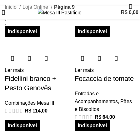
Início
Loja Online
Página 9
R$
0,00
Ler mais
Ler mais
Fidellini branco +
Focaccia de tomate
Pesto Genovês
Entradas e
Acompanhamentos
,
Pães
Combinações Mesa III
e Biscoitos
R$
114,00
R$
64,00