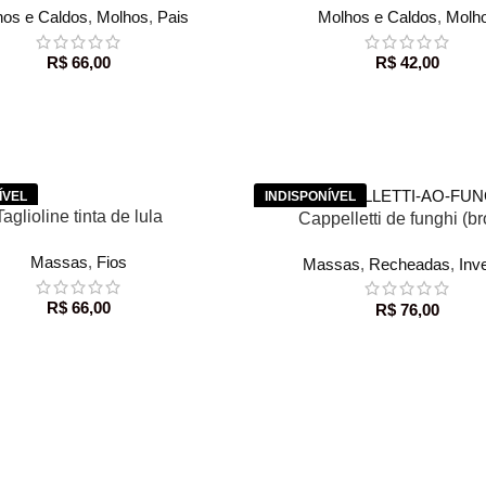
hos e Caldos
,
Molhos
,
Pais
Molhos e Caldos
,
Molh
R$
66,00
R$
42,00
Taglioline tinta de lula
LER MAIS
Cappelletti de funghi (b
Massas
,
Fios
Massas
,
Recheadas
,
Inv
R$
66,00
R$
76,00