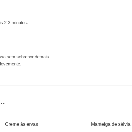
is 2-3 minutos.
assa sem sobrepor demais.
 levemente.
E…
R AO CARRINHO
ADICIONAR AO CARRINHO
Creme às ervas
Manteiga de sálvia