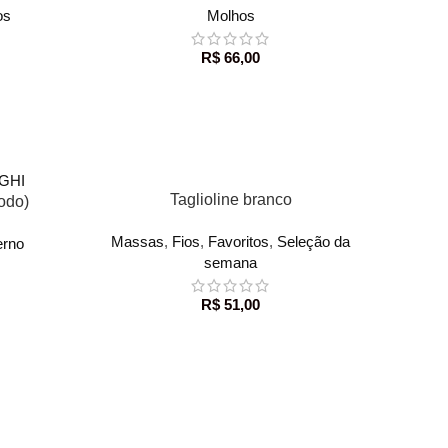
os
Molhos
R$
66,00
ADICIONAR AO CARRINHO
Taglioline branco
rodo)
Massas
,
Fios
,
Favoritos
,
Seleção da
erno
semana
R$
51,00