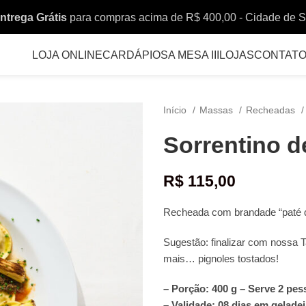
ntrega Grátis
para compras acima de R$ 400,00 - Cidade de 
LOJA ONLINE
CARDÁPIOS
A MESA III
LOJAS
CONTAT
Início
Massas
Recheadas
Sorrentino d
R$
115,00
Recheada com brandade “paté de
Sugestão: finalizar com nossa 
mais… pignoles tostados!
– Porção: 400 g – Serve 2 pes
– Validade: 08 dias em geladeir