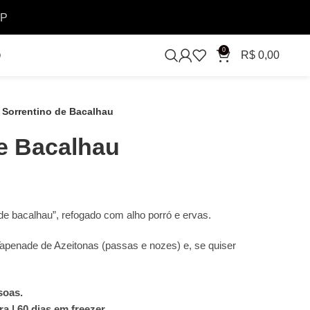
SP
0
R$
0,00
O
Sorrentino de Bacalhau
e Bacalhau
 bacalhau”, refogado com alho porró e ervas.
Tapenade de Azeitonas (passas e nozes) e, se quiser
soas.
a | 60 dias em freezer.