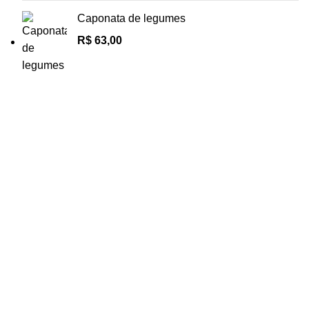
Caponata de legumes
R$
63,00
R. Dr. Paulo Vieira, 21 - Sumaré, São Paulo - SP, 01255-
070
Informações 11.3868-5500 | 11.3868-5501 Delivery
11.94746-2417
Categorias
Massas
Molhos e Caldos