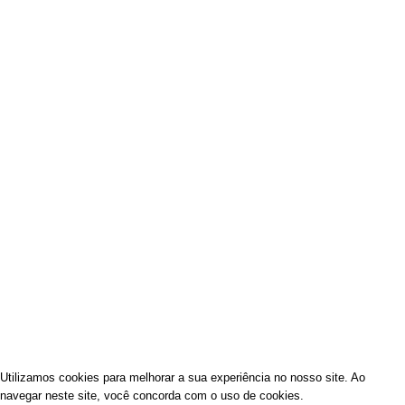
Entradas e Acompanhamentos
Sobremesas
Você na nossa Mesa
Minha conta
Lista de Desejos
Fale Conosco
Política de privacidade
Política de reembolso e devoluções
PAGAMENTO 100% SEGURO
ACEITAMOS TODOS OS CARTÕES DE CRÉDITO E PIX.
Utilizamos cookies para melhorar a sua experiência no nosso site. Ao
navegar neste site, você concorda com o uso de cookies.