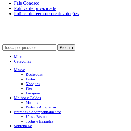
Fale Conosco
Política de privacidade
Política de reembolso e devoluções
PAGAMENTO 100% SEGURO
ACEITAMOS TODOS OS CARTÕES DE CRÉDITO E PIX.
Procura
Menu
Categorias
Massas
Recheadas
Festas
Nhoques
Fios
Lasagnas
Molhos e Caldos
Molhos
Pestos e Antepastos
Entradas e Acompanhamentos
Pães e Biscoitos
Tortas e Empadas
Sobremesas