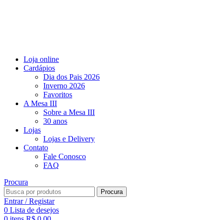
Loja online
Cardápios
Dia dos Pais 2026
Inverno 2026
Favoritos​
A Mesa III
Sobre a Mesa III
30 anos
Lojas
Lojas e Delivery
Contato
Fale Conosco
FAQ
Procura
Procura
Entrar / Registar
0
Lista de desejos
0
itens
R$
0,00