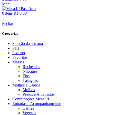
Menu
0
itens
R$
0,00
Fechar
Categorias
Seleção da semana
Pais
Inverno
Favoritos
Massas
Recheadas
Nhoques
Fios
Lasagnas
Molhos e Caldos
Molhos
Pestos e Antepastos
Combinações Mesa III
Entradas e Acompanhamentos
Carnes
Vegetais