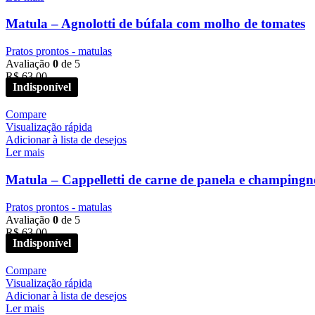
Matula – Agnolotti de búfala com molho de tomates
Pratos prontos - matulas
Avaliação
0
de 5
R$
63,00
Compare
Visualização rápida
Adicionar à lista de desejos
Ler mais
Matula – Cappelletti de carne de panela e champing
Pratos prontos - matulas
Avaliação
0
de 5
R$
63,00
Compare
Visualização rápida
Adicionar à lista de desejos
Ler mais