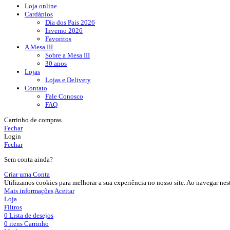
Loja online
Cardápios
Dia dos Pais 2026
Inverno 2026
Favoritos​
A Mesa III
Sobre a Mesa III
30 anos
Lojas
Lojas e Delivery
Contato
Fale Conosco
FAQ
Carrinho de compras
Fechar
Login
Fechar
Sem conta ainda?
Criar uma Conta
Utilizamos cookies para melhorar a sua experiência no nosso site. Ao navegar nes
Mais informações
Aceitar
Loja
Filtros
0
Lista de desejos
0
itens
Carrinho