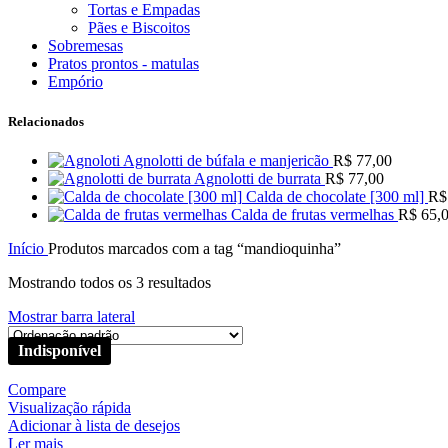
Tortas e Empadas
Pães e Biscoitos
Sobremesas
Pratos prontos - matulas
Empório
Relacionados
Agnolotti de búfala e manjericão
R$
77,00
Agnolotti de burrata
R$
77,00
Calda de chocolate [300 ml]
R$
Calda de frutas vermelhas
R$
65,
Início
Produtos marcados com a tag “mandioquinha”
Mostrando todos os 3 resultados
Mostrar barra lateral
Compare
Visualização rápida
Adicionar à lista de desejos
Ler mais