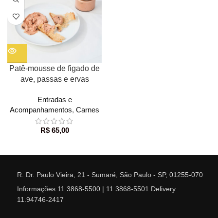
Patê-mousse de figado de
ave, passas e ervas
Entradas e
Acompanhamentos
,
Carnes
R$
65,00
R. Dr. Paulo Vieira, 21 - Sumaré, São Paulo - SP, 01255-070
Informações 11.3868-5500 | 11.3868-5501 Delivery
11.94746-2417