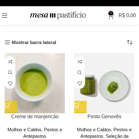
Início
Produtos marcados com a tag “pestos”
0
R$
0,00
Mostrando todos os 5 resultados
Mostrar barra lateral
Creme de manjericão
Pesto Genovês
Molhos e Caldos
,
Pestos e
Molhos e Caldos
,
Pestos e
Antepastos
Antepastos
,
Seleção da